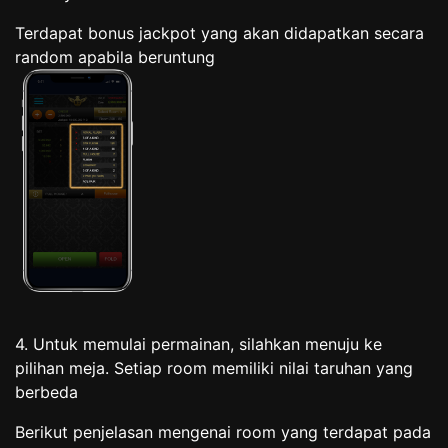
Terdapat bonus jackpot yang akan didapatkan secara
random apabila beruntung
4. Untuk memulai permainan, silahkan menuju ke
pilihan meja. Setiap room memiliki nilai taruhan yang
berbeda
Berikut penjelasan mengenai room yang terdapat pada