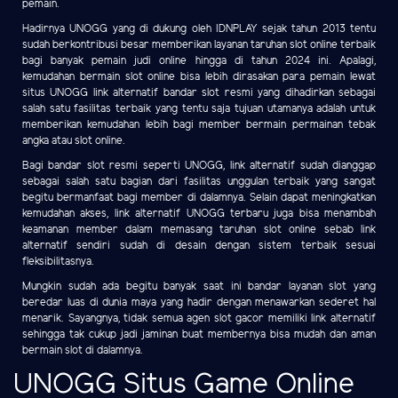
pemain.
Hadirnya UNOGG yang di dukung oleh IDNPLAY sejak tahun 2013 tentu
sudah berkontribusi besar memberikan layanan taruhan slot online terbaik
bagi banyak pemain judi online hingga di tahun 2024 ini. Apalagi,
kemudahan bermain slot online bisa lebih dirasakan para pemain lewat
situs UNOGG link alternatif bandar slot resmi yang dihadirkan sebagai
salah satu fasilitas terbaik yang tentu saja tujuan utamanya adalah untuk
memberikan kemudahan lebih bagi member bermain permainan tebak
angka atau slot online.
Bagi bandar slot resmi seperti UNOGG, link alternatif sudah dianggap
sebagai salah satu bagian dari fasilitas unggulan terbaik yang sangat
begitu bermanfaat bagi member di dalamnya. Selain dapat meningkatkan
kemudahan akses, link alternatif UNOGG terbaru juga bisa menambah
keamanan member dalam memasang taruhan slot online sebab link
alternatif sendiri sudah di desain dengan sistem terbaik sesuai
fleksibilitasnya.
Mungkin sudah ada begitu banyak saat ini bandar layanan slot yang
beredar luas di dunia maya yang hadir dengan menawarkan sederet hal
menarik. Sayangnya, tidak semua agen slot gacor memiliki link alternatif
sehingga tak cukup jadi jaminan buat membernya bisa mudah dan aman
bermain slot di dalamnya.
UNOGG Situs Game Online