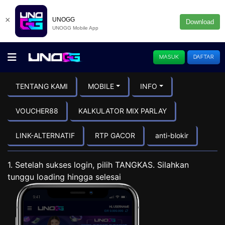
×
UNOGG
Download
UNOGG Mobile App
MASUK
DAFTAR
TENTANG KAMI
MOBILE
INFO
VOUCHER88
KALKULATOR MIX PARLAY
LINK-ALTERNATIF
RTP GACOR
anti-blokir
1. Setelah sukses login, pilih TANGKAS. Silahkan
tunggu loading hingga selesai