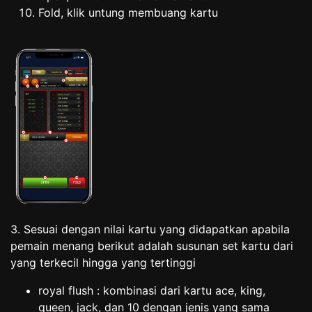
Fold, klik untung membuang kartu
3. Sesuai dengan nilai kartu yang didapatkan apabila
pemain menang berikut adalah susunan set kartu dari
yang terkecil hingga yang tertinggi
royal flush : kombinasi dari kartu ace, king,
queen, jack, dan 10 dengan jenis yang sama