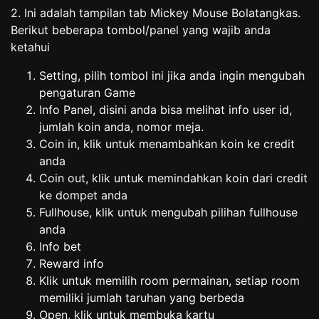
2. Ini adalah tampilan tab Mickey Mouse Bolatangkas.
Berikut beberapa tombol/panel yang wajib anda
ketahui
Setting, pilih tombol ini jika anda ingin mengubah
pengaturan Game
Info Panel, disini anda bisa melihat info user id,
jumlah koin anda, nomor meja.
Coin in, klik untuk menambahkan koin ke credit
anda
Coin out, klik untuk memindahkan koin dari credit
ke dompet anda
Fullhouse, klik untuk mengubah pilihan fullhouse
anda
Info bet
Reward info
Klik untuk memilih room permainan, setiap room
memiliki jumlah taruhan yang berbeda
Open, klik untuk membuka kartu