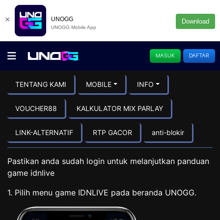
×
UNOGG
Download
UNOGG Mobile App
MASUK
DAFTAR
TENTANG KAMI
MOBILE
INFO
VOUCHER88
KALKULATOR MIX PARLAY
LINK-ALTERNATIF
RTP GACOR
anti-blokir
Pastikan anda sudah login untuk melanjutkan panduan
game idnlive
1. Pilih menu game IDNLIVE pada beranda UNOGG.