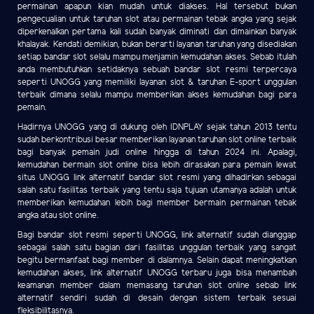
permainan apapun kian mudah untuk diakses. Hal tersebut bukan
pengecualian untuk taruhan slot atau permainan tebak angka yang sejak
diperkenalkan pertama kali sudah banyak diminati dan dimainkan banyak
khalayak. Kendati demikian, bukan berarti layanan taruhan yang disediakan
setiap bandar slot selalu mampu menjamin kemudahan akses. Sebab itulah
anda membutuhkan setidaknya sebuah bandar slot resmi terpercaya
seperti UNOGG yang memiliki layanan slot & taruhan E-sport unggulan
terbaik dimana selalu mampu memberikan akses kemudahan bagi para
pemain.
Hadirnya UNOGG yang di dukung oleh IDNPLAY sejak tahun 2013 tentu
sudah berkontribusi besar memberikan layanan taruhan slot online terbaik
bagi banyak pemain judi online hingga di tahun 2024 ini. Apalagi,
kemudahan bermain slot online bisa lebih dirasakan para pemain lewat
situs UNOGG link alternatif bandar slot resmi yang dihadirkan sebagai
salah satu fasilitas terbaik yang tentu saja tujuan utamanya adalah untuk
memberikan kemudahan lebih bagi member bermain permainan tebak
angka atau slot online.
Bagi bandar slot resmi seperti UNOGG, link alternatif sudah dianggap
sebagai salah satu bagian dari fasilitas unggulan terbaik yang sangat
begitu bermanfaat bagi member di dalamnya. Selain dapat meningkatkan
kemudahan akses, link alternatif UNOGG terbaru juga bisa menambah
keamanan member dalam memasang taruhan slot online sebab link
alternatif sendiri sudah di desain dengan sistem terbaik sesuai
fleksibilitasnya.