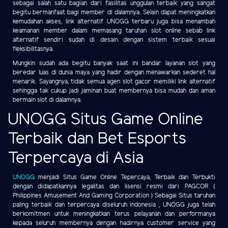
sebagai salah satu bagian dari fasilitas unggulan terbaik yang sangat
begitu bermanfaat bagi member di dalamnya. Selain dapat meningkatkan
kemudahan akses, link alternatif UNOGG terbaru juga bisa menambah
keamanan member dalam memasang taruhan slot online sebab link
alternatif sendiri sudah di desain dengan sistem terbaik sesuai
fleksibilitasnya.
Mungkin sudah ada begitu banyak saat ini bandar layanan slot yang
beredar luas di dunia maya yang hadir dengan menawarkan sederet hal
menarik. Sayangnya, tidak semua agen slot gacor memiliki link alternatif
sehingga tak cukup jadi jaminan buat membernya bisa mudah dan aman
bermain slot di dalamnya.
UNOGG Situs Game Online
Terbaik dan Bet Esports
Terpercaya di Asia
UNOGG
menjadi Situs Game Online Tepercaya, Terbaik dan Terbukti
dengan didapatkannya legalitas dan lisensi resmi dari PAGCOR (
Philippines Amusement And Gaming Corporation ) Sebagai Situs taruhan
paling terbaik dan terpercaya diseluruh indonesia , UNOGG juga telah
berkomitmen untuk meningkatkan terus pelayanan dan performanya
kepada seluruh membernya dengan hadirnya customer service yang