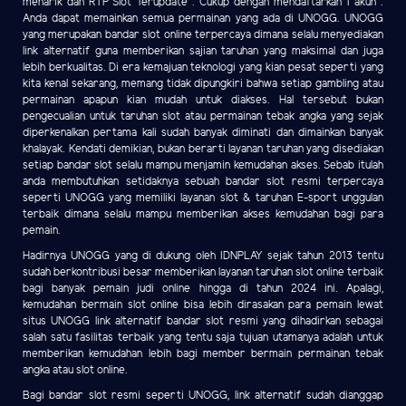
menarik dan RTP Slot Terupdate . Cukup dengan mendaftarkan 1 akun .
Anda dapat memainkan semua permainan yang ada di UNOGG. UNOGG
yang merupakan bandar slot online terpercaya dimana selalu menyediakan
link alternatif guna memberikan sajian taruhan yang maksimal dan juga
lebih berkualitas. Di era kemajuan teknologi yang kian pesat seperti yang
kita kenal sekarang, memang tidak dipungkiri bahwa setiap gambling atau
permainan apapun kian mudah untuk diakses. Hal tersebut bukan
pengecualian untuk taruhan slot atau permainan tebak angka yang sejak
diperkenalkan pertama kali sudah banyak diminati dan dimainkan banyak
khalayak. Kendati demikian, bukan berarti layanan taruhan yang disediakan
setiap bandar slot selalu mampu menjamin kemudahan akses. Sebab itulah
anda membutuhkan setidaknya sebuah bandar slot resmi terpercaya
seperti UNOGG yang memiliki layanan slot & taruhan E-sport unggulan
terbaik dimana selalu mampu memberikan akses kemudahan bagi para
pemain.
Hadirnya UNOGG yang di dukung oleh IDNPLAY sejak tahun 2013 tentu
sudah berkontribusi besar memberikan layanan taruhan slot online terbaik
bagi banyak pemain judi online hingga di tahun 2024 ini. Apalagi,
kemudahan bermain slot online bisa lebih dirasakan para pemain lewat
situs UNOGG link alternatif bandar slot resmi yang dihadirkan sebagai
salah satu fasilitas terbaik yang tentu saja tujuan utamanya adalah untuk
memberikan kemudahan lebih bagi member bermain permainan tebak
angka atau slot online.
Bagi bandar slot resmi seperti UNOGG, link alternatif sudah dianggap