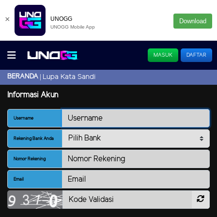
×
UNOGG
Download
UNOGG Mobile App
MASUK
DAFTAR
BERANDA
Lupa Kata Sandi
Informasi Akun
Username
Rekening Bank Anda
Nomor Rekening
Email