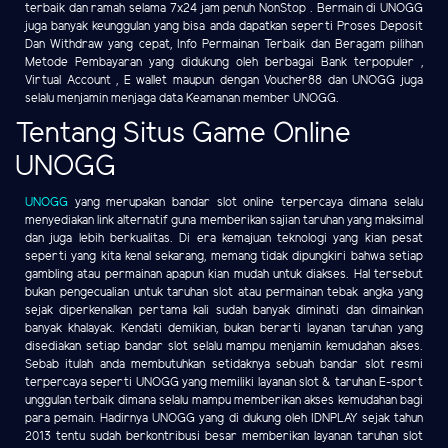
terbaik dan ramah selama 7x24 jam penuh NonStop . Bermain di UNOGG
juga banyak keunggulan yang bisa anda dapatkan seperti Proses Deposit
Dan Withdraw yang cepat, Info Permainan Terbaik dan Beragam pilihan
Metode Pembayaran yang didukung oleh berbagai Bank terpopuler ,
Virtual Account , E wallet maupun dengan Voucher88 dan UNOGG juga
selalu menjamin menjaga data Keamanan member UNOGG.
Tentang Situs Game Online
UNOGG
UNOGG
yang merupakan bandar slot online terpercaya dimana selalu
menyediakan link alternatif guna memberikan sajian taruhan yang maksimal
dan juga lebih berkualitas. Di era kemajuan teknologi yang kian pesat
seperti yang kita kenal sekarang, memang tidak dipungkiri bahwa setiap
gambling atau permainan apapun kian mudah untuk diakses. Hal tersebut
bukan pengecualian untuk taruhan slot atau permainan tebak angka yang
sejak diperkenalkan pertama kali sudah banyak diminati dan dimainkan
banyak khalayak. Kendati demikian, bukan berarti layanan taruhan yang
disediakan setiap bandar slot selalu mampu menjamin kemudahan akses.
Sebab itulah anda membutuhkan setidaknya sebuah bandar slot resmi
terpercaya seperti UNOGG yang memiliki layanan slot & taruhan E-sport
unggulan terbaik dimana selalu mampu memberikan akses kemudahan bagi
para pemain. Hadirnya UNOGG yang di dukung oleh IDNPLAY sejak tahun
2013 tentu sudah berkontribusi besar memberikan layanan taruhan slot